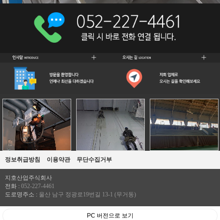
갤러리
사진첩
정보취급방침
이용약관
무단수집거부
지호산업주식회사
전화 :
052-227-4461
도로명주소 :
울산 남구 정광로19번길 13-1 (무거동)
PC 버전으로 보기