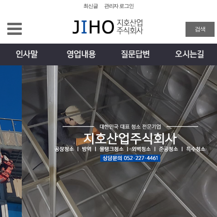
최신글
관리자 로그인
공장청소
검색
외벽청소
준공청소
물탱크청소
이사/입주청소
특수 화재청소
방역
주요업무 및 실적