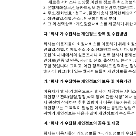
새로운 서비스나 신상품,이벤트 정보 등 최신정보의
3. 은행계좌정보,신용카드정보,핸드폰번호,전화번호 
4. 주소,전화번호 : 청구서, 물품배송시 정확한 배송지
5. 생년월일,성별,주소 : 인구통계학적 분석
6. 그 외 선택항목 : 개인맟춤서비스를 제공하기 위한 
다. '회사'가 수집하는 개인정보 항목 및 수집방법
회사는 이용자들이 회원서비스를 이용하기 위해 회원으
년월일,성별, 이메일주소,주소,전화번호 등입니다. 또
또한 '회사'내에서의 설문조사나 이벤트 행사시 통계분
인정보(인종 및 민족, 사상 및 신조, 출신지 및 본적
구할 것입니다. 그리고, 어떤 경우에라도 입력하신 
'회사'에 링크되어 있는 웹사이트들이 개인정보를 수집
라. '회사'가 수집하는 개인정보의 보유 및 이용기간
이용자가 '회사'의 회원으로서 회사에 제공하는 서비스
개인정보 관리(열람,정정,삭제 등)에 관한 사항" 에
서 완전히 삭제하며 추후 열람이나 이용이 불가능한 상태
개인정보는 그 목적이 달성된 이후에는 동일한 방법으
귀하의 개인정보는 다음과 같이 개인정보의 수집목적 
마. '회사'가 수집한 개인정보의 공유 및 제공
회사는 이용자들의 개인정보를 "나. 개인정보의 수집