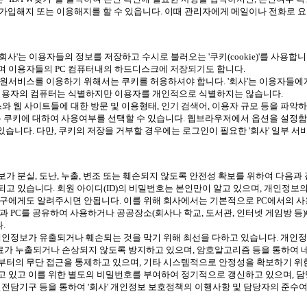
여 가입해지 또는 이용해지를 할 수 있읍니다. 이때 관리자에게 메일이나 전화로 
'는 이용자들의 정보를 저장하고 수시로 불러오는 '쿠키(cookie)'를 사용합니
 이용자들의 PC 컴퓨터내의 하드디스크에 저장되기도 합니다.
하여 회원서비스를 이용하기 위해서는 쿠키를 허용하셔야 합니다. '회사'는 이용자
이용자의 컴퓨터는 식별하지만 이용자를 개인적으로 식별하지는 않습니다.
와 웹 사이트들에 대한 방문 및 이용형태, 인기 검색어, 이용자 규모 등을 파악
 쿠키에 대하여 사용여부를 선택할 수 있습니다. 웹브라우저에서 옵션을 설정함
있습니다. 다만, 쿠키의 저장을 거부할 경우에는 로그인이 필요한 '회사' 일부 서
 분실, 도난, 누출, 변조 또는 훼손되지 않도록 안전성 확보를 위하여 다음과
 있습니다. 회원 아이디(ID)의 비밀번호는 본인만이 알고 있으며, 개인정보의
구에게도 알려주시면 안됩니다. 이를 위해 회사에서는 기본적으로 PC에서의 사용
 PC를 공유하여 사용하거나 공공장소(회사나 학교, 도서관, 인터넷 게임방 
.
개인정보가 유출되거나 훼손되는 것을 막기 위해 최선을 다하고 있습니다. 개인정
가 누출되거나 손상되지 않도록 방지하고 있으며, 암호알고리즘 등을 통하여 
터의 무단 접근을 통제하고 있으며, 기타 시스템적으로 안정성을 확보하기 위한
 있고 이를 위한 별도의 비밀번호를 부여하여 정기적으로 갱신하고 있으며, 담당
전담기구 등을 통하여 '회사' 개인정보 보호정책의 이행사항 및 담당자의 준수여