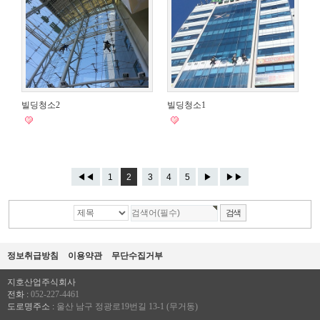
빌딩청소2
빌딩청소1
◀◀
1
2
3
4
5
▶
▶▶
정보취급방침
이용약관
무단수집거부
지호산업주식회사
전화 :
052-227-4461
도로명주소 :
울산 남구 정광로19번길 13-1 (무거동)