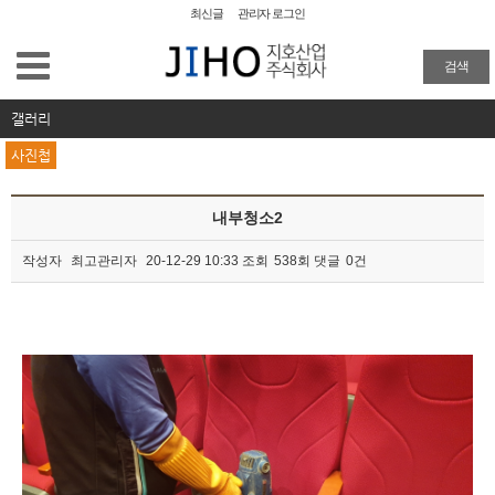
최신글
관리자 로그인
공장청소
검색
외벽청소
갤러리
사진첩
준공청소
내부청소2
물탱크청소
작성자
최고관리자
20-12-29 10:33
조회
538회
댓글
0건
이사/입주청소
본문
특수 화재청소
방역
주요업무 및 실적