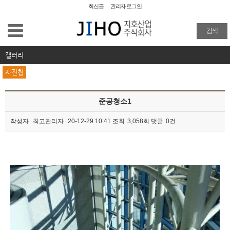
최신글
관리자 로그인
공장청소
검색
외벽청소
갤러리
사진첩
준공청소
준공청소1
물탱크청소
작성자
최고관리자
20-12-29 10:41
조회
3,058회
댓글
0건
이사/입주청소
본문
특수 화재청소
방역
주요업무 및 실적