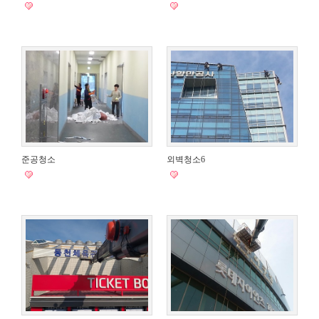
준공청소
외벽청소6